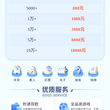
誉，是年轻球员学习的榜样。
他的速度与灵活性使他在比赛中能够左右局势，不仅
能进攻，还能为队友创造机会。此外，孙兴慜丰富的
大赛经验，也为其他年轻球员提供了宝贵的指导。
随着朴镇燮和李刚仁等新成员的加入，孙兴慜作为老
将，更加需要发挥领导作用，帮助团队融合，提高整
体实力，以迎接即将到来的各种挑战。
2、朴镇燮的新挑战
朴镇燮近年来在国内联赛中的表现令众多球迷刮目相
看，他凭借稳定而出色的发挥获得了很多关注。此次
加盟韩国队训练营，对他来说是一个全新的挑战，也
是展示自己能力的平台。