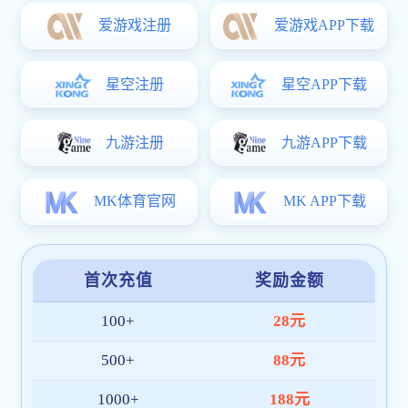
员，而朴镇燮的加盟则为球队注入了新的活力。同
时，李刚仁的到来也让人们对未来的比赛充满期待。
这篇文章将围绕“孙兴慜朴镇燮加盟韩国队训练营李刚
仁将于六月一日到达”这一主题，从多个角度进行深入
分析和探讨。首先，我们将讨论孙兴慜在球队中的重
要性及其影响力；接着，将探讨朴镇燮的职业生涯及
其对加入球队的期望；然后，我们将分析李刚仁的即
将到达对韩国队的意义；最后，我们会总结这些变化
如何提升韩国队在国际赛场上的竞争力。
1、孙兴慜的重要性
作为目前亚洲最具影响力的足球运动员之一，孙兴慜
不仅在英超联赛中表现出色，还成为了韩国国家队的
核心球员。他以出色的技术和战术意识赢得了广泛赞