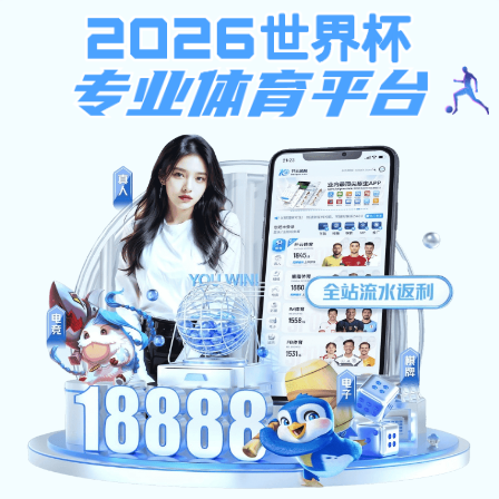
注册入口
6686体育首页
APP与网页版入
口｜畅享全球体育赛事与数据
服务
欢迎访问
6686体育首页
，提供全面覆盖足球、
篮球、电竞等项目的赛事资讯与数据内容， 支
持
APP下载
与
网页使用
，每日同步更新千场比
赛，聚焦热门体育内容， 助您轻松获取赛事动
态，掌握比赛节奏。